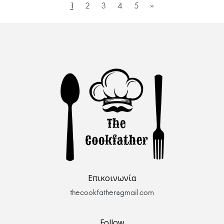
1
2
3
4
5
»
Επικοινωνία
thecookfather@gmail.com
Follow