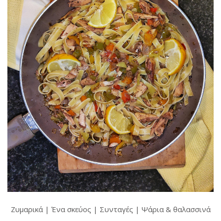
Ζυμαρικά
|
Ένα σκεύος
|
Συνταγές
|
Ψάρια & θαλασσινά