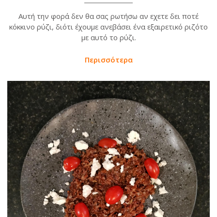
Αυτή την φορά δεν θα σας ρωτήσω αν εχετε δει ποτέ
κόκκινο ρύζι, διότι έχουμε ανεβάσει ένα εξαιρετικό ριζότο
με αυτό το ρύζι.
Περισσότερα