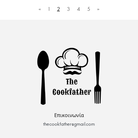
«
1
2
3
4
5
»
Επικοινωνία
thecookfather@gmail.com