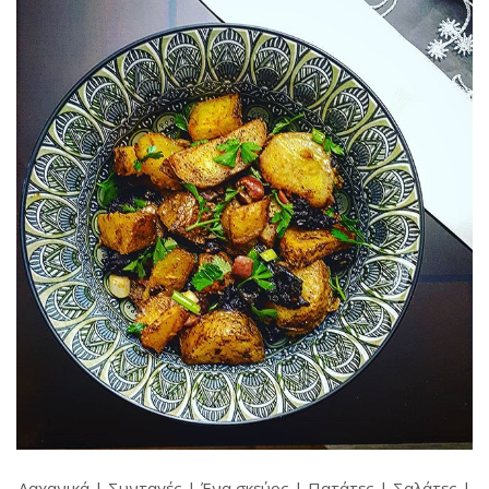
Λαχανικά
|
Συνταγές
|
Ένα σκεύος
|
Πατάτες
|
Σαλάτες
|