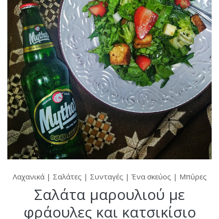
Λαχανικά
|
Σαλάτες
|
Συνταγές
|
Ένα σκεύος
|
Μπύρες
Σαλάτα μαρουλιού με
φράουλες και κατσικίσιο