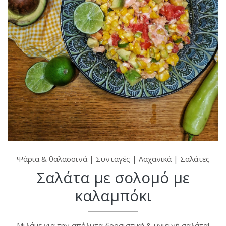
Ψάρια & θαλασσινά
|
Συνταγές
|
Λαχανικά
|
Σαλάτες
Σαλάτα με σολομό με
καλαμπόκι
Μιλάμε για την απόλυτα δροσιστική & υγιεινή σαλάτα!