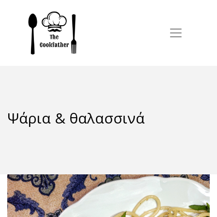
Ψάρια & θαλασσινά