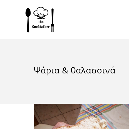
Ψάρια & θαλασσινά