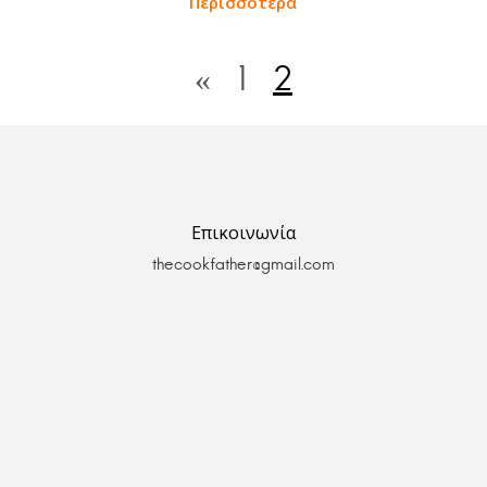
Περισσότερα
«
1
2
Επικοινωνία
thecookfather@gmail.com