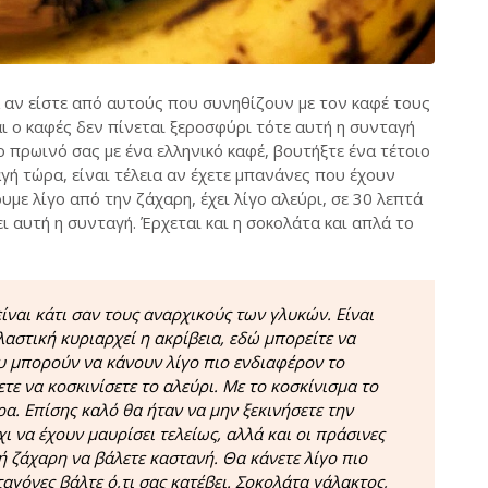
 αν είστε από αυτούς που συνηθίζουν με τον καφέ τους
και ο καφές δεν πίνεται ξεροσφύρι τότε αυτή η συνταγή
 το πρωινό σας με ένα ελληνικό καφέ, βουτήξτε ένα τέτοιο
ταγή τώρα, είναι τέλεια αν έχετε μπανάνες που έχουν
υμε λίγο από την ζάχαρη, έχει λίγο αλεύρι, σε 30 λεπτά
ει αυτή η συνταγή. Έρχεται και η σοκολάτα και απλά το
είναι κάτι σαν τους αναρχικούς των γλυκών. Είναι
αστική κυριαρχεί η ακρίβεια, εδώ μπορείτε να
υ μπορούν να κάνουν λίγο πιο ενδιαφέρον το
ε να κοσκινίσετε το αλεύρι. Με το κοσκίνισμα το
ρα. Επίσης καλό θα ήταν να μην ξεκινήσετε την
ι να έχουν μαυρίσει τελείως, αλλά και οι πράσινες
ή ζάχαρη να βάλετε καστανή. Θα κάνετε λίγο πιο
ταγόνες βάλτε ό,τι σας κατέβει. Σοκολάτα γάλακτος,