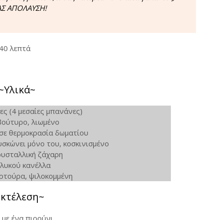
ΣΑΣ ΑΠΟΛΑΥΣΗ!
40 λεπτά
~Υλικά~
ς (4 μεσαίες μπανάνες)
βούτυρο, λιωμένο
 σε θερμοκρασία δωματίου
σκώνει μόνο του, κοσκινισμένο
ρυσταλλική ζάχαρη
 γλυκού κανέλλα
ρτούρα, ψιλοκομμένη
Εκτέλεση~
με ένα πιρούνι.