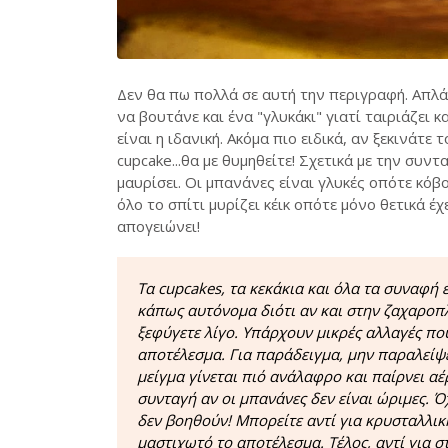
Δεν θα πω πολλά σε αυτή την περιγραφή. Απλά
να βουτάνε και ένα "γλυκάκι" γιατί ταιριάζει 
είναι η ιδανική. Ακόμα πιο ειδικά, αν ξεκινάτε
cupcake...θα με θυμηθείτε! Σχετικά με την συν
μαυρίσει. Οι μπανάνες είναι γλυκές οπότε κόβο
όλο το σπίτι μυρίζει κέικ οπότε μόνο θετικά έχ
απογειώνει!
Τα cupcakes, τα κεκάκια και όλα τα συναφή 
κάπως αυτόνομα διότι αν και στην ζαχαροπλ
ξεφύγετε λίγο. Υπάρχουν μικρές αλλαγές πο
αποτέλεσμα. Για παράδειγμα, μην παραλείψετ
μείγμα γίνεται πιό ανάλαφρο και παίρνει αέ
συνταγή αν οι μπανάνες δεν είναι ώριμες. Όχ
δεν βοηθούν! Μπορείτε αντί για κρυσταλλικ
μαστιχωτό το αποτέλεσμα. Τέλος, αντί για σ