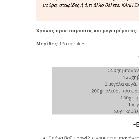
μούρα, σταφίδες ή ό,τι άλλο θέλετε. ΚΑΛΗ 
Χρόνος προετοιμασίας και μαγειρέματος:
Μερίδες:
15 cupcakes
550gr μπανάνε
125gr 
2 μεγάλα αυγά,
200gr αλεύρι που φου
150gr κ
1 κ.
80gr κουβε
~
Σε ένα βαθύ bowl λιώνουμε τις μπανάνες 