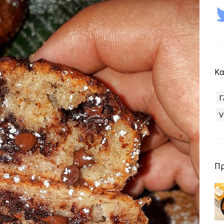
Κα
Γ
V
Π