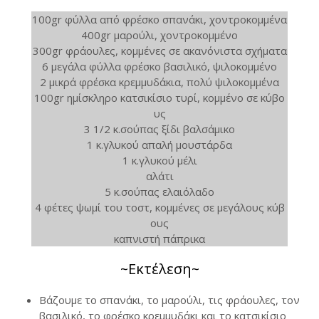
100gr φύλλα από φρέσκο σπανάκι, χοντροκομμένα
400gr μαρούλι, χοντροκομμένο
300gr φράουλες, κομμένες σε ακανόνιστα σχήματα
6 μεγάλα φύλλα φρέσκο βασιλικό, ψιλοκομμένο
2 μικρά φρέσκα κρεμμυδάκια, πολύ ψιλοκομμένα
100gr ημίσκληρο κατσικίσιο τυρί, κομμένο σε κύβο
υς
3 1/2 κ.σούπας ξίδι βαλσάμικο
1 κ.γλυκού απαλή μουστάρδα
1 κ.γλυκού μέλι
αλάτι
5 κ.σούπας ελαιόλαδο
4 φέτες ψωμί του τοστ, κομμένες σε μεγάλους κύβ
ους
καπνιστή πάπρικα
~Εκτέλεση~
Βάζουμε το σπανάκι, το μαρούλι, τις φράουλες, τον
βασιλικό, το φρέσκο κρεμμυδάκι και το κατσικίσιο