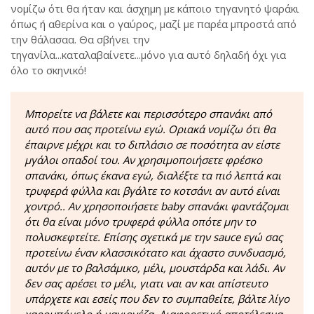
νομίζω ότι θα ήταν και άσχημη με κάποιο τηγανητό ψαράκι
όπως ή αθερίνα και ο γαύρος, μαζί με παρέα μπροστά από
την θάλασαα. Θα σβήνει την
τηγανίλα...καταλαβαίνετε...μόνο για αυτό δηλαδή όχι για
όλο το σκηνικό!
Μπορείτε να βάλετε και περισσότερο σπανάκι από
αυτό που σας προτείνω εγώ. Οριακά νομίζω ότι θα
έπαιρνε μέχρι και το διπλάσιο σε ποσότητα αν είστε
μγάλοι οπαδοί του. Αν χρησιμοποιήσετε φρέσκο
σπανάκι, όπως έκανα εγώ, διαλέξτε τα πιό λεπτά και
τρυφερά φύλλα και βγάλτε το κοτσάνι αν αυτό είναι
χοντρό.. Αν χρησοποιήσετε baby σπανάκι φαντάζομαι
ότι θα είναι μόνο τρυφερά φύλλα οπότε μην το
πολυσκεφτείτε. Επίσης σχετικά με την sauce εγώ σας
προτείνω έναν κλασσικότατο και άχαστο συνδυασμό,
αυτόν με το βαλσάμικο, μέλι, μουστάρδα και λάδι. Αν
δεν σας αρέσει το μέλι, γιατι ναι αν και απίστευτο
υπάρχετε και εσείς που δεν το συμπαθείτε, βάλτε λίγο