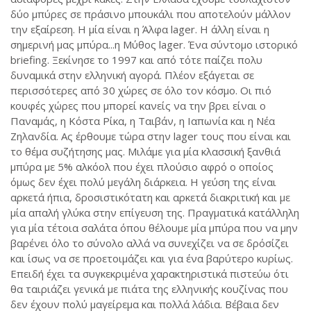
δύο μπύρες σε πράσινο μπουκάλι που αποτελούν μάλλον
την εξαίρεση. Η μία είναι η Άλφα lager. Η άλλη είναι η
σημερινή μας μπύρα...η Μύθος lager. Ένα σύντομο ιστορικό
briefing. Ξεκίνησε το 1997 και από τότε παίζει πολυ
δυναμικά στην ελληνική αγορά. Πλέον εξάγεται σε
περισσότερες από 30 χώρες σε όλο τον κόσμο. Οι πιό
κουφές χώρες που μπορεί κανείς να την βρει είναι ο
Παναμάς, η Κόστα Ρίκα, η Ταιβάν, η Ιαπωνία και η Νέα
Ζηλανδία. Ας έρθουμε τώρα στην lager τους που είναι και
το θέμα συζήτησης μας. Μιλάμε για μία κλασσική ξανθιά
μπύρα με 5% αλκόολ που έχει πλούσιο αφρό ο οποίος
όμως δεν έχει πολύ μεγάλη διάρκεια. Η γεύση της είναι
αρκετά ήπια, δροσιστικότατη και αρκετά διακριτική και με
μία απαλή γλύκα στην επίγευση της. Πραγματικά κατάλληλη
για μία τέτοια σαλάτα όπου θέλουμε μία μπύρα που να μην
βαρένει όλο το σύνολο αλλά να συνεχίζει να σε δρόσίζει
και ίσως να σε προετοιμάζει και για ένα βαρύτερο κυρίως.
Επειδή έχει τα συγκεκριμένα χαρακτηριστικά πιστεύω ότι
θα ταιριάζει γενικά με πιάτα της ελληνικής κουζίνας που
δεν έχουν πολύ μαγείρεμα και πολλά λάδια. Βέβαια δεν